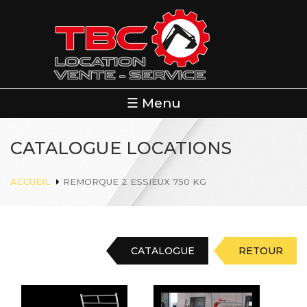
Aller
au
contenu
principal
☰ Menu
CATALOGUE LOCATIONS
ACCUEIL
REMORQUE 2 ESSIEUX 750 KG
CATALOGUE
RETOUR