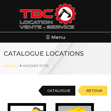
Aller
au
contenu
principal
☰ Menu
CATALOGUE LOCATIONS
ACCUEIL
WACKER DT05
CATALOGUE
RETOUR