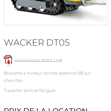
WACKER DT05
wackerneuson-dt05-fr_1.pdf
Brouette à moteur Honda (essence 98) sur
chenilles.
Travailler sans se fatiguer.
PRIX DE LA LOCATION