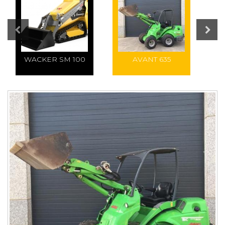
PREVIOUS
N
WACKER SM 100
AVANT 635