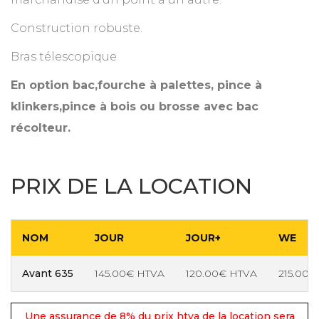
Construction robuste.
Bras télescopique
En option bac,fourche à palettes, pince à
klinkers,pince à bois ou brosse avec bac
récolteur.
PRIX DE LA LOCATION
NOM
JOUR
JOUR+
WE
Avant 635
145.00€ HTVA
120.00€ HTVA
215.00€
Une assurance de 8% du prix htva de la location sera