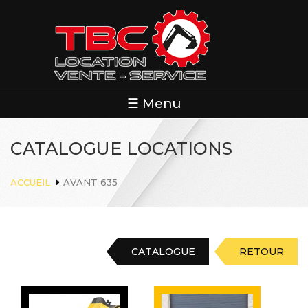
Aller
au
contenu
principal
☰ Menu
CATALOGUE LOCATIONS
ACCUEIL
AVANT 635
CATALOGUE
RETOUR