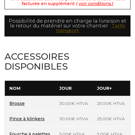
facturée en supplément (
voir conditions.
)
Possibilité de prendre en charge la livraison et
le retour du matériel sur votre chantier :
Tarifs
transport
ACCESSOIRES
DISPONIBLES
NOM
JOUR
JOUR+
Brosse
30.00€ HTVA
25.00€ HTVA
Pince à klinkers
30.00€ HTVA
25.00€ HTVA
Fourche à palettes
5.00€ HTVA
5.00€ HTVA