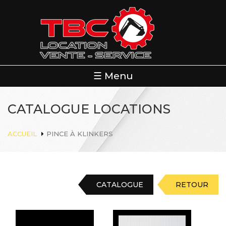
Aller
au
contenu
principal
☰ Menu
CATALOGUE LOCATIONS
ACCUEIL
PINCE À KLINKERS
CATALOGUE
RETOUR