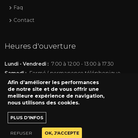
Faq
Contact
Heures d'ouverture
Lundi - Vendredi :
7:00 à 12:00 - 13:00 à 17:30
Samedi :
Fermé ( permanence téléphonique
pour les machines en cours de location)
Afin d’améliorer les performances
de notre site et de vous offrir une
Dimanche :
Fermé
meilleure expérience de navigation,
nous utilisons des cookies.
Transport
PLUS D'INFOS
Conditions générale de vente
© 2017
TBC Location SPRL
Vie privée
Digiwave
I
Design & Développement:
REFUSER
OK, J'ACCEPTE