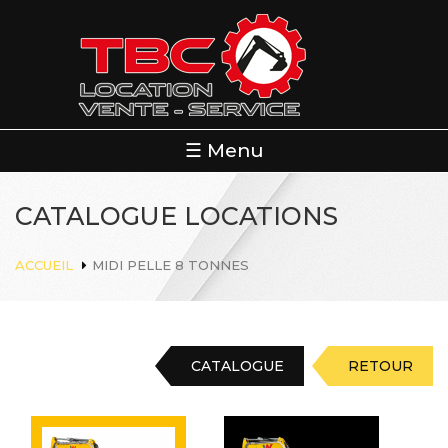
Aller
au
contenu
principal
☰ Menu
CATALOGUE LOCATIONS
ACCUEIL
MIDI PELLE 8 TONNES
CATALOGUE
RETOUR