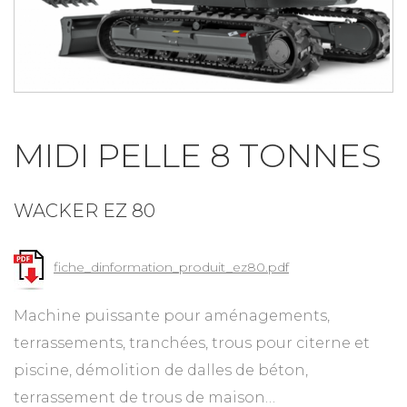
MIDI PELLE 8 TONNES
WACKER EZ 80
fiche_dinformation_produit_ez80.pdf
Machine puissante pour aménagements,
terrassements, tranchées, trous pour citerne et
piscine, démolition de dalles de béton,
terrassement de trous de maison…