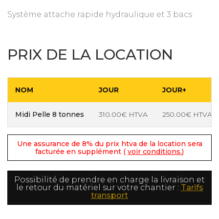
Système attache rapide hydraulique et 3 bacs
PRIX DE LA LOCATION
NOM
JOUR
JOUR+
Midi Pelle 8 tonnes
310.00€ HTVA
250.00€ HTVA
Une assurance de 8% du prix htva de la location sera
facturée en supplément (
voir conditions.
)
Possibilité de prendre en charge la livraison et
le retour du matériel sur votre chantier :
Tarifs
transport