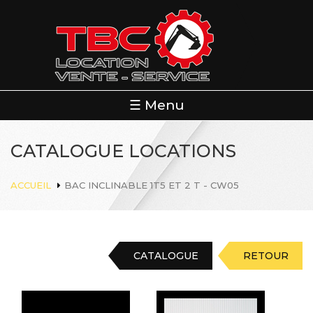
Aller
au
contenu
principal
☰ Menu
CATALOGUE LOCATIONS
ACCUEIL
BAC INCLINABLE 1T5 ET 2 T - CW05
CATALOGUE
RETOUR