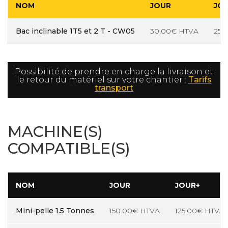
NOM
JOUR
JO
Bac inclinable 1T5 et 2 T - CW05
30.00€ HTVA
25.
Possibilité de prendre en charge la livraison et
le retour du matériel sur votre chantier :
Tarifs
transport
MACHINE(S)
COMPATIBLE(S)
NOM
JOUR
JOUR+
Mini-pelle 1.5 Tonnes
150.00€ HTVA
125.00€ HTVA