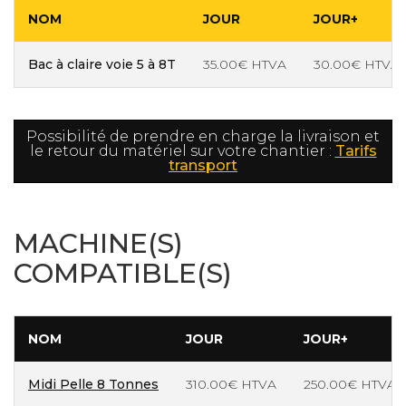
NOM
JOUR
JOUR+
Bac à claire voie 5 à 8T
35.00€ HTVA
30.00€ HTVA
Possibilité de prendre en charge la livraison et
le retour du matériel sur votre chantier :
Tarifs
transport
MACHINE(S)
COMPATIBLE(S)
NOM
JOUR
JOUR+
Midi Pelle 8 Tonnes
310.00€ HTVA
250.00€ HTVA