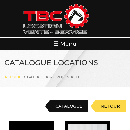
Aller
au
contenu
principal
☰ Menu
CATALOGUE LOCATIONS
ACCUEIL
BAC À CLAIRE VOIE 5 À 8T
CATALOGUE
RETOUR